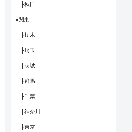
├秋田
■関東
├栃木
├埼玉
├茨城
├群馬
├千葉
├神奈川
├東京