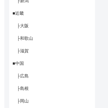
├新潟
■近畿
├大阪
├和歌山
├滋賀
■中国
├広島
├島根
├岡山