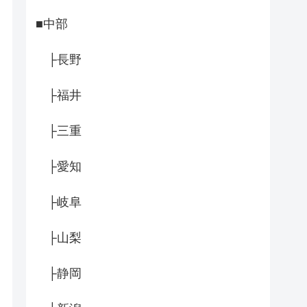
■中部
├長野
├福井
├三重
├愛知
├岐阜
├山梨
├静岡