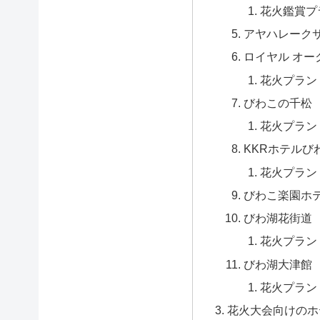
花火鑑賞プ
アヤハレーク
ロイヤル オー
花火プラン
びわこの千松
花火プラン
KKRホテルび
花火プラン
びわこ楽園ホ
びわ湖花街道
花火プラン
びわ湖大津館
花火プラン
花火大会向けのホ