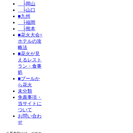
├岡山
├山口
■九州
├福岡
├熊本
■花火大会×
ホテルの攻
略法
■花火が見
えるレスト
ラン・食事
処
■プールか
ら花火
未分類
免責事項・
当サイトに
ついて
お問い合わ
せ