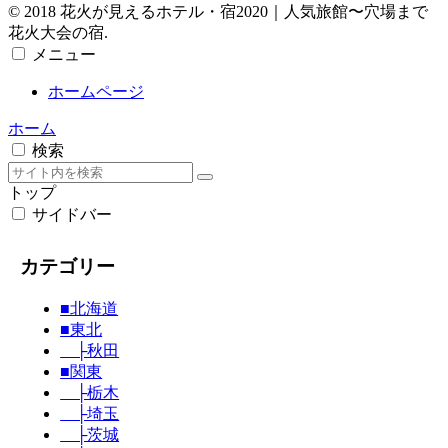
© 2018 花火が見えるホテル・宿2020｜人気旅館〜穴場まで
花火大会の宿.
メニュー
ホームページ
ホーム
検索
トップ
サイドバー
カテゴリー
■北海道
■東北
├秋田
■関東
├栃木
├埼玉
├茨城