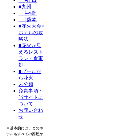
├山口
■九州
├福岡
├熊本
■花火大会×
ホテルの攻
略法
■花火が見
えるレスト
ラン・食事
処
■プールか
ら花火
未分類
免責事項・
当サイトに
ついて
お問い合わ
せ
※基本的には、どのホ
テルもすべての部屋か