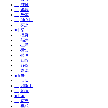
├茨城
├群馬
├千葉
├神奈川
├東京
■中部
├長野
├福井
├三重
├愛知
├岐阜
├山梨
├静岡
├新潟
■近畿
├大阪
├和歌山
├滋賀
■中国
├広島
├島根