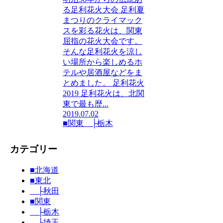
る足利花火大会 足利夏
まつりのクライマック
スを彩る花火は、関東
屈指の花火大会です。
そんな足利花火を涼し
い場所から楽しめるホ
テルや居酒屋などをま
とめました。 足利花火
2019 足利花火は、北関
東で最も歴...
2019.07.02
■関東
├栃木
カテゴリー
■北海道
■東北
├秋田
■関東
├栃木
├埼玉