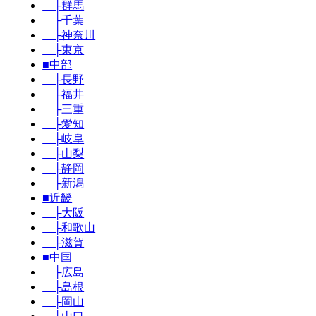
├群馬
├千葉
├神奈川
├東京
■中部
├長野
├福井
├三重
├愛知
├岐阜
├山梨
├静岡
├新潟
■近畿
├大阪
├和歌山
├滋賀
■中国
├広島
├島根
├岡山