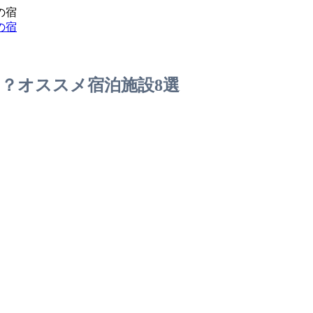
の宿
の宿
？オススメ宿泊施設8選