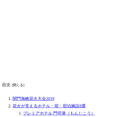
目次
関門海峡花火大会2019
花火が見えるホテル・宿・宿泊施設8選
プレミアホテル 門司港（もんじこう）