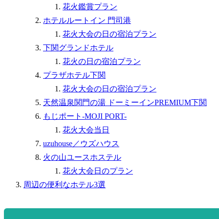
花火鑑賞プラン
ホテルルートイン 門司港
花火大会の日の宿泊プラン
下関グランドホテル
花火の日の宿泊プラン
プラザホテル下関
花火大会の日の宿泊プラン
天然温泉関門の湯 ドーミーインPREMIUM下関
もじポート-MOJI PORT-
花火大会当日
uzuhouse／ウズハウス
火の山ユースホステル
花火大会日のプラン
周辺の便利なホテル3選